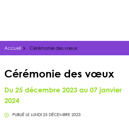
Gestion des traceurs
Aller
au
contenu
Accueil
Cérémonie des vœux
Cérémonie des vœux
Du
25
décembre
2023
au
07
janvier
2024
PUBLIÉ LE
LUNDI 25 DÉCEMBRE 2023