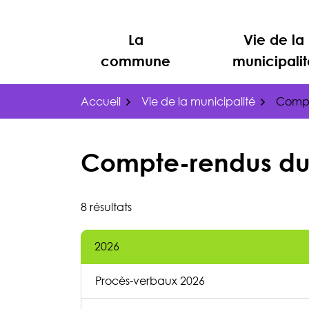
Gestion des traceurs
Aller
au
La
Vie de la
contenu
commune
municipalit
Accueil
Vie de la municipalité
Compt
Compte-rendus du 
Liste des compte-rend
8 résultats
2026
Procès-verbaux 2026