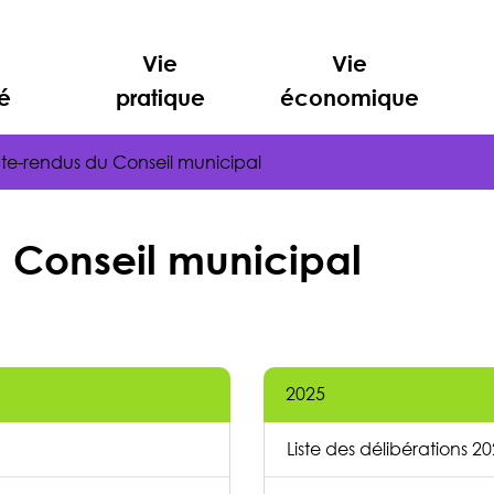
Vie
Vie
é
pratique
économique
e-rendus du Conseil municipal
Conseil municipal
us
2025
Liste des délibérations 2