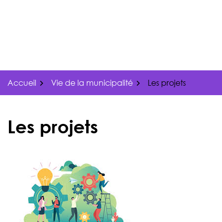
Gestion des traceurs
Aller
au
contenu
Accueil
Vie de la municipalité
Les projets
Les projets