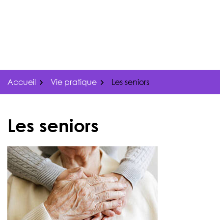
Gestion des traceurs
Aller
au
contenu
Accueil
Vie pratique
Les seniors
Les seniors