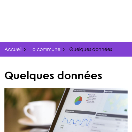
Gestion des traceurs
Aller
au
contenu
Accueil
La commune
Quelques données
Quelques données