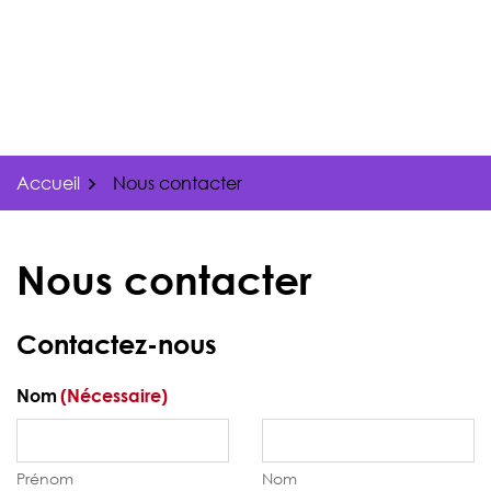
Gestion des traceurs
Aller
au
contenu
Accueil
Nous contacter
Nous contacter
Contactez-nous
Nom
(Nécessaire)
Prénom
Nom