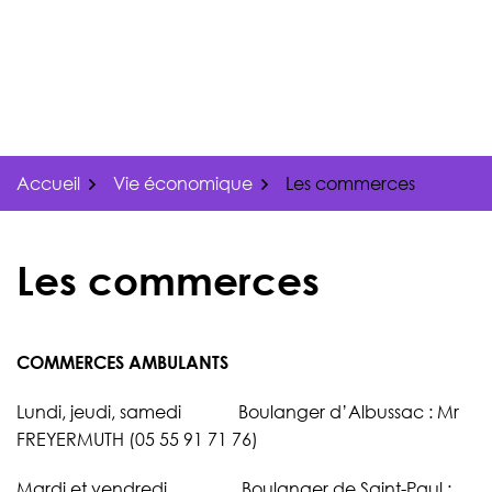
Gestion des traceurs
Aller
au
contenu
Accueil
Vie économique
Les commerces
Les commerces
COMMERCES AMBULANTS
Lundi, jeudi, samedi Boulanger d’Albussac : Mr
FREYERMUTH (05 55 91 71 76)
Mardi et vendredi Boulanger de Saint-Paul :