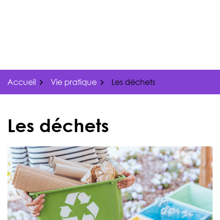
Gestion des traceurs
Aller
au
contenu
Accueil
Vie pratique
Les déchets
Les déchets