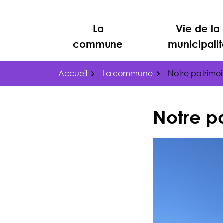
Gestion des traceurs
Aller
au
La
Vie de la
contenu
commune
municipalit
Accueil
La commune
Notre patrimo
Notre p