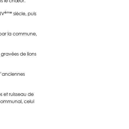
ns le chœur.
ème
IV
siècle, puis
é par la commune,
t gravées de lions
d’anciennes
 et ruisseau de
 communal, celui