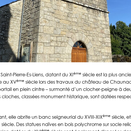
ème
 Saint-Pierre-Es-Liens, datant du XI
siècle est la plus anci
ème
ée au XV
siècle lors des travaux du château de Chaunac 
 portail en plein cintre – surmonté d’un clocher-peigne à de
s cloches, classées monument historique, sont datées resp
ème
t, elle abrite un banc seigneurial du XVIII-XIX
siècle, et
e
siècle. Des statues naïves en bois polychrome sur socle reli
ème