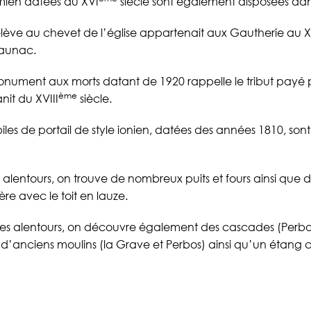
mien datées du XVI
siècle sont également disposées da
élève au chevet de l’église appartenait aux Gautherie au X
aunac.
monument aux morts datant de 1920 rappelle le tribut pay
ème
nit du XVIII
siècle.
piles de portail de style ionien, datées des années 1810, son
alentours, on trouve de nombreux puits et fours ainsi que 
re avec le toit en lauze.
s alentours, on découvre également des cascades (Perbos
 d’anciens moulins (la Grave et Perbos) ainsi qu’un étang