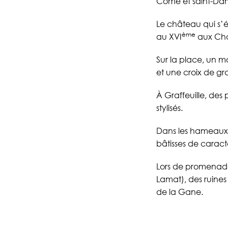
Côme et saint-Da
Le château qui s’
ème
au XVI
aux Ch
Sur la place, un 
et une croix de gra
À Graffeuille, des 
stylisés.
Dans les hameaux 
bâtisses de caractè
Lors de promenade
Lamat), des ruines
de la Gane.