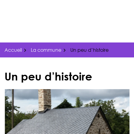
Gestion des traceurs
Aller
au
contenu
Accueil
La commune
Un peu d’histoire
Un peu d’histoire