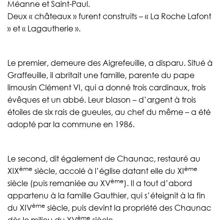
Méanne et Saint-Paul.
Deux « châteaux » furent construits – « La Roche Lafont
» et « Lagautherie ».
Le premier, demeure des Aigrefeuille, a disparu. Situé à
Graffeuille, il abritait une famille, parente du pape
limousin Clément VI, qui a donné trois cardinaux, trois
évêques et un abbé. Leur blason – d’argent à trois
étoiles de six rais de gueules, au chef du même – a été
adopté par la commune en 1986.
Le second, dit également de Chaunac, restauré au
ème
ème
XIX
siècle, accolé à l’église datant elle du XI
ème
siècle (puis remaniée au XV
). Il a tout d’abord
appartenu à la famille Gauthier, qui s’éteignit à la fin
ème
du XIV
siècle, puis devint la propriété des Chaunac
ème