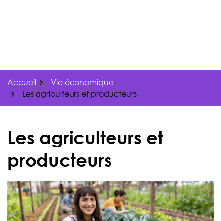
Gestion des traceurs
Aller
au
contenu
Accueil
Vie économique
Les agriculteurs et producteurs
Les agriculteurs et
producteurs