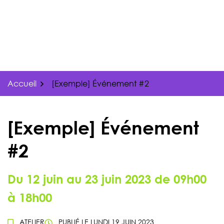
Gestion des traceurs
Aller
au
contenu
Accueil
[Exemple] Événement #2
[Exemple] Événement
#2
Du
12
juin
au
23
juin
2023
de 09h00
à 18h00
ATELIER
PUBLIÉ LE
LUNDI 19 JUIN 2023