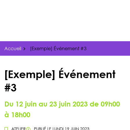
Gestion des traceurs
Aller
au
contenu
Accueil
[Exemple] Événement #3
[Exemple] Événement
#3
Du
12
juin
au
23
juin
2023
de 09h00
à 18h00
ATELIER
PUBLIÉ LE
LUNDI 19 JUIN 2023