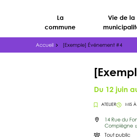
Gestion des traceurs
Aller
au
La
Vie de la
contenu
commune
municipalit
Accueil
[Exemple] Événement #4
[Exempl
Du
12
juin
a
ATELIER
MIS À
14 Rue du Fo
Infos utiles
Compiègne
Tout public