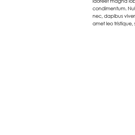
laoreet magna lobo
condimentum. Nulla 
nec, dapibus viverr
amet leo tristique,