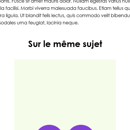
rtis. Fusce sit amet mauris dolor. Nullam egestas varius nul
facilisi. Morbi viverra malesuada faucibus. Etiam tellus quam
a ligula. Ut blandit felis lectus, quis commodo velit bibendu
 sodales urna feugiat, lacinia neque.
Sur le même sujet