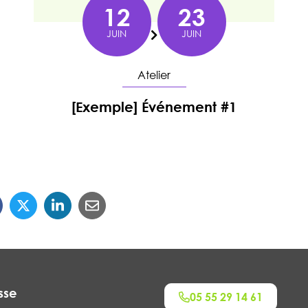
12
23
JUIN
JUIN
Du
Atelier
[Exemple] Événement #1
En savoir plus
sse
05 55 29 14 61