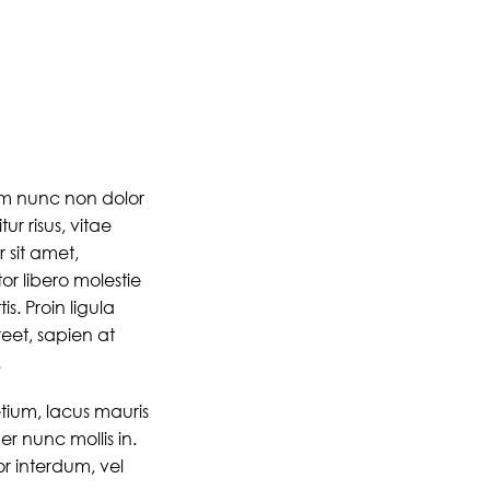
lum nunc non dolor
ur risus, vitae
r sit amet,
or libero molestie
is. Proin ligula
reet, sapien at
.
ium, lacus mauris
er nunc mollis in.
or interdum, vel