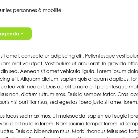
ur les personnes à mobilité
n agenda
sit amet, consectetur adipiscing elit. Pellentesque vestibu
iquam erat volutpat. Vestibulum ut arcu erat. In gravida efficit
citudin sed. Aenean sit amet vehicula ligula. Lorem ipsum dolo
cing elit. Aliquam dictum, sapien quis aliquam dapibus, tort
que leo velit nec elit. Duis ac elit ornare elit pellentesque matt
isus non, dictum rutrum eros. Duis id semper tortor. Cras lao
ris nisi porttitor risus, sed egestas libero justo sit amet lorem
 lacus sed maximus. Ut malesuada, sapien eu feugiat pret
 varius elit nulla in lorem. Nam lacinia tempor lorem, id semp
s luctus. Duis ac bibendum risus. Morbi rhoncus tellus sed tort