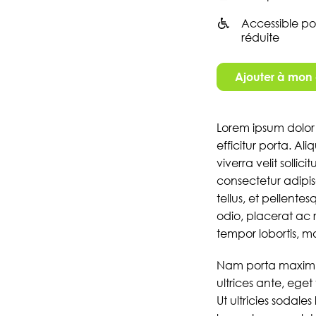
Accessible po
réduite
Ajouter à mo
Lorem ipsum dolor 
efficitur porta. Al
viverra velit solli
consectetur adipis
tellus, et pellentes
odio, placerat ac r
tempor lobortis, mau
Nam porta maximus
ultrices ante, eget
Ut ultricies sodale