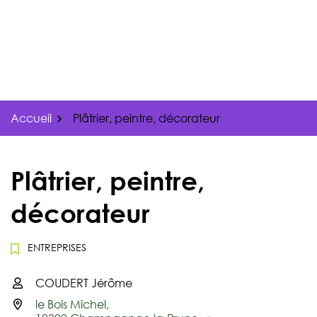
Gestion des traceurs
Aller
au
contenu
Accueil
Plâtrier, peintre, décorateur
Plâtrier, peintre,
décorateur
ENTREPRISES
COUDERT Jérôme
Infos utiles
le Bois Michel,