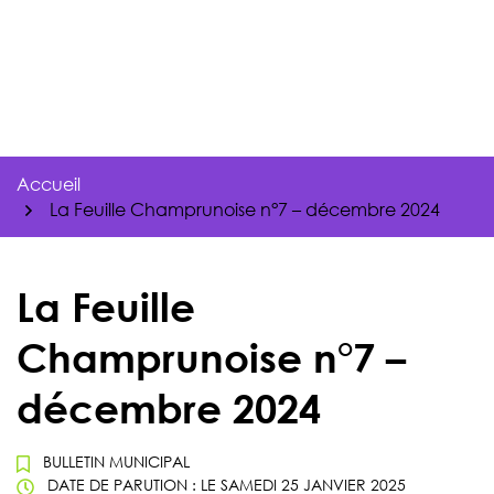
Gestion des traceurs
Aller
au
contenu
Accueil
La Feuille Champrunoise n°7 – décembre 2024
La Feuille
Champrunoise n°7 –
décembre 2024
BULLETIN MUNICIPAL
DATE DE PARUTION : LE
SAMEDI 25 JANVIER 2025