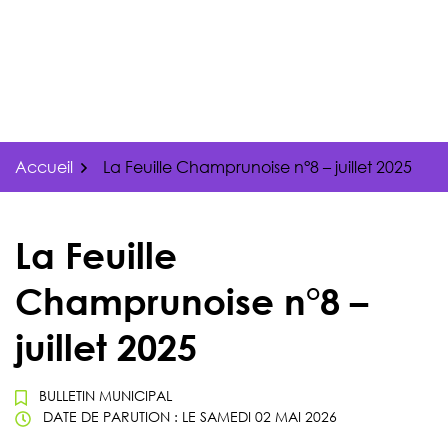
Gestion des traceurs
Aller
au
contenu
Accueil
La Feuille Champrunoise n°8 – juillet 2025
La Feuille
Champrunoise n°8 –
juillet 2025
BULLETIN MUNICIPAL
DATE DE PARUTION : LE
SAMEDI 02 MAI 2026