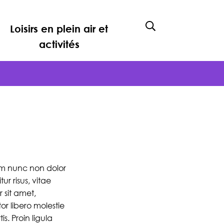
Loisirs en plein air et
Afficher la rech
activités
lum nunc non dolor
ur risus, vitae
r sit amet,
or libero molestie
is. Proin ligula