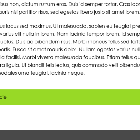
isus non, dictum rutrum eros. Duis id semper tortor. Cras lao
ris nisi porttitor risus, sed egestas libero justo sit amet lorem
 lacus sed maximus. Ut malesuada, sapien eu feugiat pret
 varius elit nulla in lorem. Nam lacinia tempor lorem, id semp
s luctus. Duis ac bibendum risus. Morbi rhoncus tellus sed tort
rtis. Fusce sit amet mauris dolor. Nullam egestas varius nul
facilisi. Morbi viverra malesuada faucibus. Etiam tellus quam
a ligula. Ut blandit felis lectus, quis commodo velit bibendu
 sodales urna feugiat, lacinia neque.
cié