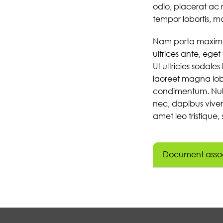
odio, placerat ac r
tempor lobortis, mau
Nam porta maximus
ultrices ante, eget
Ut ultricies sodale
laoreet magna lobo
condimentum. Nulla 
nec, dapibus viverr
amet leo tristique,
Document asso