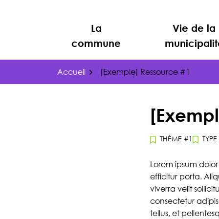
Gestion des traceurs
Aller
au
La
Vie de la
contenu
commune
municipalit
Accueil
[Exemple] Ressource #1
[Exempl
THÈME #1
TYPE
Lorem ipsum dolor 
efficitur porta. Al
viverra velit solli
consectetur adipis
tellus, et pellentes