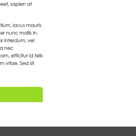
reet, sapien at
.
ium, lacus mauris
er nunc mollis in.
or interdum, vel
la nec
, efficitur id felis
m vitae. Sed sit