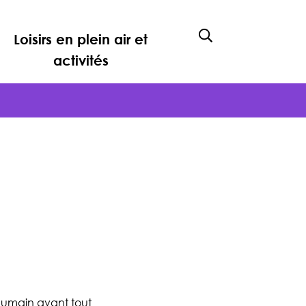
Loisirs en plein air et
Afficher la rech
activités
’humain avant tout