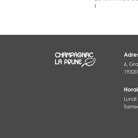
!
Adre
6, Gr
19320
Horai
Lundi 
Samed