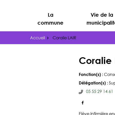
Gestion des traceurs
Aller
au
La
Vie de la
contenu
commune
municipalit
Accueil
Coralie LAIR
Coralie
Fonction(s) :
Consei
Délégation(s) :
Su
Numéro de té
05 55 29 14 61
Facebook
Elève infirmière e