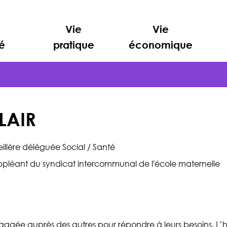
Vie
Vie
é
pratique
économique
 LAIR
llère déléguée Social / Santé
ppléant du syndicat intercommunal de l'école maternelle
léphone
ngagée auprès des autres pour répondre à leurs besoins. L