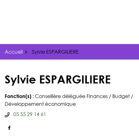
Gestion des traceurs
Aller
au
contenu
Accueil
Sylvie ESPARGILIERE
Sylvie ESPARGILIERE
Fonction(s) :
Conseillère déléguée Finances / Budget /
Développement économique
Numéro de téléphone
05 55 29 14 61
Facebook